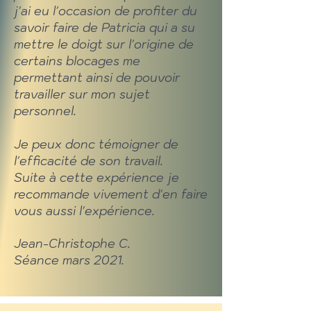
j'ai eu l'occasion de profiter du
savoir faire de Patricia qui a su
mettre le doigt sur l'origine de
certains blocages me
permettant ainsi de pouvoir
travailler sur mon sujet
personnel.
Je peux donc témoigner de
l'efficacité de son travail.
Suite à cette expérience je
recommande vivement d'en faire
vous aussi l'expérience.
Jean-Christophe C.
Séance mars 2021.