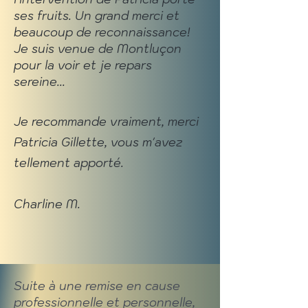
ses fruits. Un grand merci et
beaucoup de reconnaissance!
Je suis venue de Montluçon
pour la voir et je repars
sereine...
Je recommande vraiment, merci
Patricia Gillette, vous m'avez
tellement apporté.
Charline M.
Suite à une remise en cause
professionnelle et personnelle,